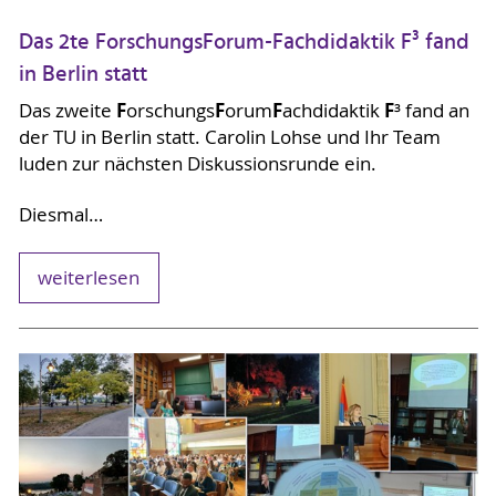
Das 2te ForschungsForum-Fachdidaktik F³ fand
in Berlin statt
F
F
F
F
Das zweite
orschungs
orum
achdidaktik
³ fand an
der TU in Berlin statt. Carolin Lohse und Ihr Team
luden zur nächsten Diskussionsrunde ein.
Diesmal…
weiterlesen