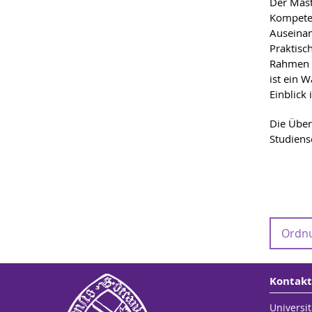
Der Mast
Kompeten
Auseinan
Praktisc
Rahmen 
ist ein 
Einblick
Die Über
Studiens
Ordnu
Anme
Kontakt
Modul
M.Ed.
Universit