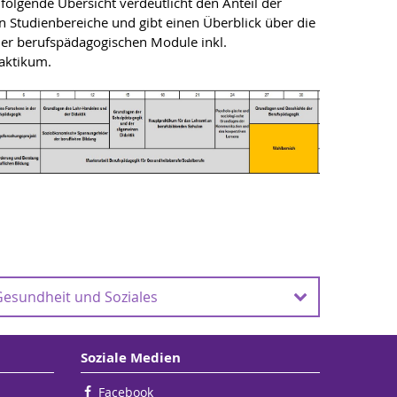
folgende Übersicht verdeutlicht den Anteil der
n Studienbereiche und gibt einen Überblick über die
der berufspädagogischen Module inkl.
aktikum.
Gesundheit und Soziales
von
Zuständiges Prüfungsamt
Soziale Medien
Zuständiges Prüfungsamt für den
M.Ed. "Berufspädagogik"
Facebook