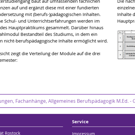
erstudiengang baut auf umfassenden fachlichen
Die nach
zen auf und ergänzt diese mit einer fundierten
einzelne
dersetzung mit (berufs-)pädagogischen Inhalten.
Inhalte 
he Schul- und Unterrichtserfahrungen werden im
Hauptpr
des Hauptpraktikums gesammelt. Darüber hinaus
Wahlmodul Bestandteil des Studiums, in dem ein
 in nicht-berufspädagogische Inhalte ermöglicht wird.
sicht zeigt die Verteilung der Module auf die drei
emester:
ngen, Fachanhänge, Allgemeines Berufspädagogik M.Ed. - 
ldungen und Formulare
Fristen zur Anmeldung 
Service
prüfungen (B.Ed. und
Prüfungen (M.Ed.
 Allgemein)
Berufspädagogik)
ät Rostock
Impressum