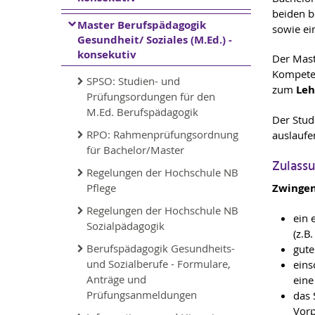
beiden b
Master Berufspädagogik
sowie ei
Gesundheit/ Soziales (M.Ed.) -
konsekutiv
Der Mast
Kompeten
SPSO: Studien- und
zum
Leh
Prüfungsordungen für den
M.Ed. Berufspädagogik
Der Stu
RPO: Rahmenprüfungsordnung
auslaufe
für Bachelor/Master
Zulass
Regelungen der Hochschule NB
Pflege
Zwingen
Regelungen der Hochschule NB
ein 
Sozialpädagogik
(z.B
Berufspädagogik Gesundheits-
gute
und Sozialberufe - Formulare,
eins
Anträge und
eine
Prüfungsanmeldungen
das 
Vorp