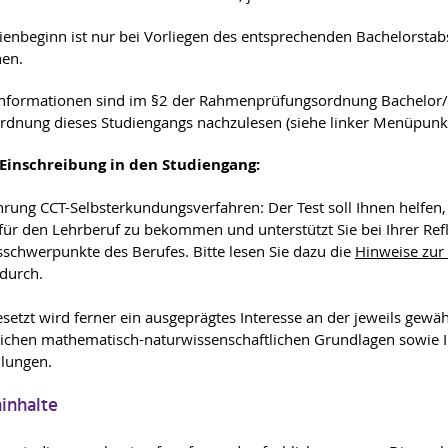
ienbeginn ist nur bei Vorliegen des entsprechenden Bachelorst
hen.
nformationen sind im §2 der Rahmenprüfungsordnung Bachelor/
rdnung dieses Studiengangs nachzulesen (siehe linker Menüpun
 Einschreibung in den Studiengang:
rung CCT-Selbsterkundungsverfahren: Der Test soll Ihnen helfen, 
für den Lehrberuf zu bekommen und unterstützt Sie bei Ihrer Ref
tsschwerpunkte des Berufes. Bitte lesen Sie dazu die
Hinweise zur
durch.
setzt wird ferner ein ausgeprägtes Interesse an der jeweils gewähl
lichen mathematisch-naturwissenschaftlichen Grundlagen sowie
llungen.
inhalte