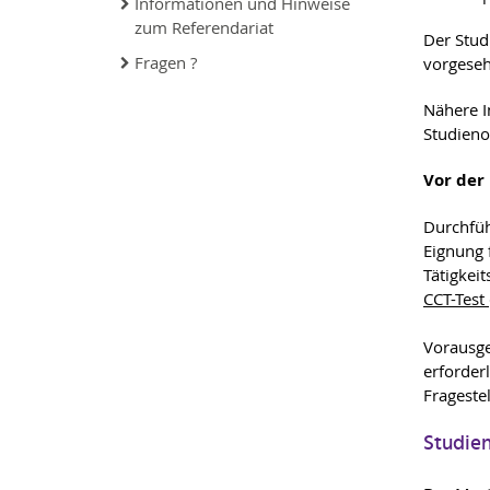
Informationen und Hinweise
zum Referendariat
Der Stud
Fragen ?
vorgese
Nähere I
Studieno
Vor der
Durchfüh
Eignung 
Tätigkei
CCT-Test
Vorausge
erforder
Frageste
Studien