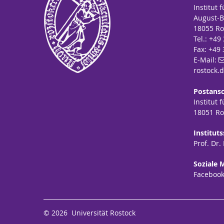
Institut 
D
August-B
zu
18055 Ro
F
Tel.: +49
on
Fax: +49
ht
E-Mail:
rostock
.
An
Postansc
B
Institut 
18051 Ro
An
Institut
Pr
Prof. Dr.
R
Pr
Soziale 
R
Faceboo
Da
Kr
W
© 2026 Universität Rostock