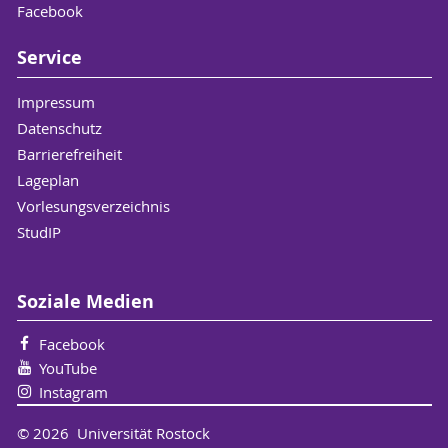
Facebook
Kalisch, C. & Krugmann, S. (2018). Berufliche
Orientierung im Fach Arbeit-Wirtschaft-
Service
Technik? (Vortrag auf der 20. GTW-Konferenz
„Digitalisierung – Fachkräftesicherung –
Impressum
Lehrerbildung“ an der Otto von Guericke
Datenschutz
Universität Magdeburg, 04.10.-05.10.2018)
Barrierefreiheit
Kalisch, C. (2018). Entwicklung einer
Lageplan
Potenzialanalyse für allgemeinbildende
Vorlesungsverzeichnis
Schulen in Mecklenburg-Vorpommern - ein
StudIP
Zwischenstand September 2018. (Vortrag
Landnetzwerk Arbeitsbündnisse Jugend-
Beruf. Ludwigslust 27.09.2018)
Soziale Medien
Krugmann, S., Prochatzki-Fahle, K., Kalisch, C.
& Kaiser, F. (2018). „Wir machen hier
Facebook
Kopfstand, […] mehr geht nicht.“ – Aktueller
YouTube
Stand schulischer Berufsorientierung in
Instagram
Mecklenburg-Vorpommern. (Vortrag auf der
Sektionstagung der Berufs- und
© 2026 Universität Rostock