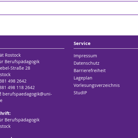
tut für Berufspädagogik der Universität Rostock
s Institut für Berufspädagogik und das Institut für Allgemeine Pä
ersität Rostock
 des Zentrums für Lehrerbildung und Bildungsforschung der Uni
 für die nichtwissenschaftlich Beschäftigten der Universität Ros
Kauffrau für Bürokommunikation an der Universität Rostock im 
 Erziehung und Wissenschaft (GEW)
Service
ät Rostock
Impressum
für Berufspädagogik
Datenschutz
ebel-Straße 28
Barrierefreiheit
stock
Lageplan
 381 498 2642
Vorlesungsverzeichnis
 381 498 118 2642
StudIP
berufspaedagogik
@uni-
de
hrift:
für Berufspädagogik
stock