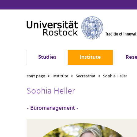
Studies
Institute
Rese
start page
Institute
Secretariat
Sophia Heller
Sophia Heller
- Büromanagement -