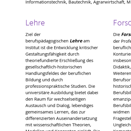
Informationstechnik, Bautechnik, Agrarwirtschaft, M
Lehre
Fors
Ziel der
Die
For
berufspädagogischen
Lehre
am
der Prof
Institut ist die Entwicklung kritischer
beruflic
Gestaltungsfähigkeit durch
Konturie
theoriefundierte Erschließung des
insbeson
gesellschaftlich-historischen
Didaktik
Handlungsfeldes der beruflichen
Weiteren
Bildung und durch
Berufsor
professionspraktische Studien. Die
historis
universitäre Ausbildung bietet dabei
Berufsbi
den Raum für wechselseitigen
emanzip
Austausch und Dialog, lebendiges
Berufsbi
gemeinsames Lernen, das zur
widmen s
differenzierten Auseinandersetzung
Frageste
mit wissenschaftlichen Theorien,
Ungleichh
Modellen und Konzepten einlädt. Die
Kompeten