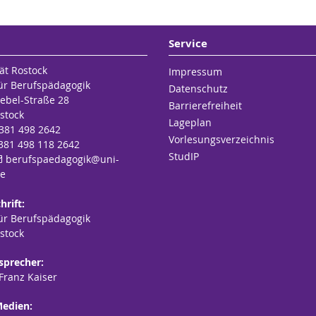
Service
ät Rostock
Impressum
für Berufspädagogik
Datenschutz
ebel-Straße 28
Barrierefreiheit
stock
Lageplan
 381 498 2642
Vorlesungsverzeichnis
 381 498 118 2642
StudIP
berufspaedagogik
@uni-
de
hrift:
für Berufspädagogik
stock
ssprecher:
 Franz Kaiser
Medien: