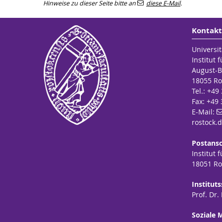
Hinweise zu dieser Seite bitte an
diese E-Mail
.
Kontakt
Universit
Institut 
August-B
18055 Ro
Tel.: +49
Fax: +49
E-Mail:
rostock
.
Postansc
Institut 
18051 Ro
Institut
Prof. Dr.
Soziale 