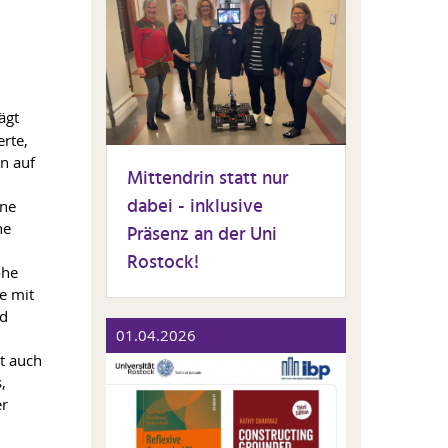
ägt
rte,
n auf
Mittendrin statt nur
m
dabei - inklusive
ine
he
Präsenz an der Uni
Rostock!
öhe
e mit
nd
01.04.2026
gt auch
,
er