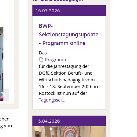
16.07.2026
BWP-
Sektionstagungsupdate
- Programm online
Das
Programm
für die Jahrestagung der
DGfE-Sektion Berufs- und
Wirtschaftspädagogik vom
16. - 18. September 2026 in
Rostock ist nun auf der
Tagungssei…
ichen
15.04.2026
ng von