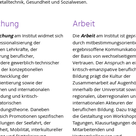
etalltechnik, Gesundheit und Sozialwesen.
chung
Arbeit
schung
am Institut widmet sich
Die
Arbeit
am Institut ist gepr
essionalisierung der
durch mitbestimmungsorientie
hen Lehrkräfte, der
ergebnisoffene Kommunikatio
rung beruflicher,
der Basis von wechselseitige
dere gewerblich-technischer
Vertrauen. Der Anspruch an e
, der konzeptionellen
kritisch-emanzipative beruflic
twicklung der
Bildung prägt die Kultur der
ientierung sowie der
Zusammenarbeit auf Augenh
chen und internationalen
innerhalb der Universität sowi
ldung und kritisch-
regionalen, überregionalen u
atorischen
internationalen Akteuren der
ldungstheorie. Daneben
beruflichen Bildung. Dazu trä
ich Promotionen spezifischen
die Gestaltung von Workshops
llungen der Seefahrt, der
Tagungen, Klausurtagungen d
eit, Mobilität, interkultureller
Mitarbeitenden und
z und Digitalisierung.
Vortragskolloquien und